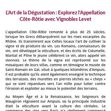
L’Art de la Dégustation : Explorez l’Appellation
Côte-Rôtie avec
Vignobles Levet
L’appellation Côte-Rôtie remonte à plus de 25 siècles,
lorsque les Grecs débarquèrent sur les rives escarpées du
Rhône. Ils transmirent aux Celtes locaux l’art de cultiver la
vigne et de produire du vin. Les Romains, connaisseurs de
vin, ont développé la viticulture, et des écrits de Columelle,
Martial et Pline le Jeune célèbrent ce vin, alors appelé vin
viennois. Le thème de la vigne est représenté sur les
mosaïques de leurs villas, comme en témoigne le musée de
Saint-Romain en Gal, situé à quelques kilomètres d’Ampuis.
Il est probable qu’ils aient également enseigné la technique
des terrasses, des murettes en pierres sèches ou « cheys »
qui se sont répandues vers l’an mille pour lutter contre
l’érosion et exploiter au mieux le potentiel des terrains.
Au Moyen Âge et à la Renaissance, les Seigneurs de
Maugiron régnaient sur Ampuis, où la principale industrie
était la viticulture avant la culture des céréales. Le
commerce des vins vers Paris n’a réellement commencé