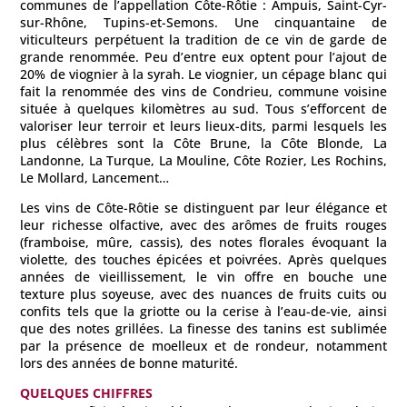
communes de l’appellation Côte-Rôtie : Ampuis, Saint-Cyr-
sur-Rhône, Tupins-et-Semons. Une cinquantaine de
viticulteurs perpétuent la tradition de ce vin de garde de
grande renommée. Peu d’entre eux optent pour l’ajout de
20% de viognier à la syrah. Le viognier, un cépage blanc qui
fait la renommée des vins de Condrieu, commune voisine
située à quelques kilomètres au sud. Tous s’efforcent de
valoriser leur terroir et leurs lieux-dits, parmi lesquels les
plus célèbres sont la Côte Brune, la Côte Blonde, La
Landonne, La Turque, La Mouline, Côte Rozier, Les Rochins,
Le Mollard, Lancement…
Les vins de Côte-Rôtie se distinguent par leur élégance et
leur richesse olfactive, avec des arômes de fruits rouges
(framboise, mûre, cassis), des notes florales évoquant la
violette, des touches épicées et poivrées. Après quelques
années de vieillissement, le vin offre en bouche une
texture plus soyeuse, avec des nuances de fruits cuits ou
confits tels que la griotte ou la cerise à l’eau-de-vie, ainsi
que des notes grillées. La finesse des tanins est sublimée
par la présence de moelleux et de rondeur, notamment
lors des années de bonne maturité.
QUELQUES CHIFFRES