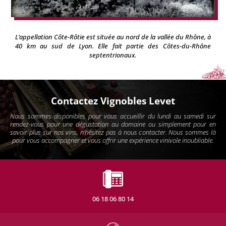
L’appellation Côte-Rôtie est située au nord de la vallée du Rhône, à
40 km au sud de Lyon. Elle fait partie des Côtes-du-Rhône
septentrionaux.
Contactez Vignobles Levet
Nous sommes disponibles pour vous accueillir du lundi au samedi sur
rendez-vous pour une dégustation au domaine ou simplement pour en
savoir plus sur nos vins, n'hésitez pas à nous contacter. Nous sommes là
pour vous accompagner et vous offrir une expérience vinivole inoubliable.
06 18 06 80 14