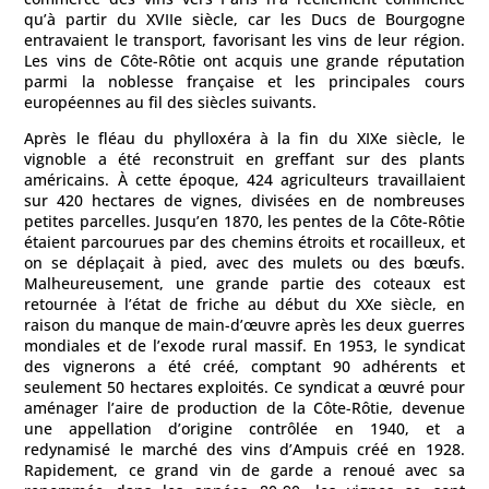
qu’à partir du XVIIe siècle, car les Ducs de Bourgogne
entravaient le transport, favorisant les vins de leur région.
Les vins de Côte-Rôtie ont acquis une grande réputation
parmi la noblesse française et les principales cours
européennes au fil des siècles suivants.
Après le fléau du phylloxéra à la fin du XIXe siècle, le
vignoble a été reconstruit en greffant sur des plants
américains. À cette époque, 424 agriculteurs travaillaient
sur 420 hectares de vignes, divisées en de nombreuses
petites parcelles. Jusqu’en 1870, les pentes de la Côte-Rôtie
étaient parcourues par des chemins étroits et rocailleux, et
on se déplaçait à pied, avec des mulets ou des bœufs.
Malheureusement, une grande partie des coteaux est
retournée à l’état de friche au début du XXe siècle, en
raison du manque de main-d’œuvre après les deux guerres
mondiales et de l’exode rural massif. En 1953, le syndicat
des vignerons a été créé, comptant 90 adhérents et
seulement 50 hectares exploités. Ce syndicat a œuvré pour
aménager l’aire de production de la Côte-Rôtie, devenue
une appellation d’origine contrôlée en 1940, et a
redynamisé le marché des vins d’Ampuis créé en 1928.
Rapidement, ce grand vin de garde a renoué avec sa