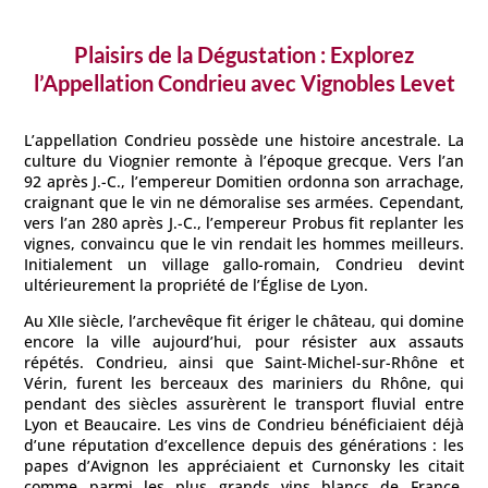
Plaisirs de la Dégustation : Explorez
l’Appellation Condrieu avec
Vignobles Levet
L’appellation Condrieu possède une histoire ancestrale. La
culture du Viognier remonte à l’époque grecque. Vers l’an
92 après J.-C., l’empereur Domitien ordonna son arrachage,
craignant que le vin ne démoralise ses armées. Cependant,
vers l’an 280 après J.-C., l’empereur Probus fit replanter les
vignes, convaincu que le vin rendait les hommes meilleurs.
Initialement un village gallo-romain, Condrieu devint
ultérieurement la propriété de l’Église de Lyon.
Au XIIe siècle, l’archevêque fit ériger le château, qui domine
encore la ville aujourd’hui, pour résister aux assauts
répétés. Condrieu, ainsi que Saint-Michel-sur-Rhône et
Vérin, furent les berceaux des mariniers du Rhône, qui
pendant des siècles assurèrent le transport fluvial entre
Lyon et Beaucaire. Les vins de Condrieu bénéficiaient déjà
d’une réputation d’excellence depuis des générations : les
papes d’Avignon les appréciaient et Curnonsky les citait
comme parmi les plus grands vins blancs de France.